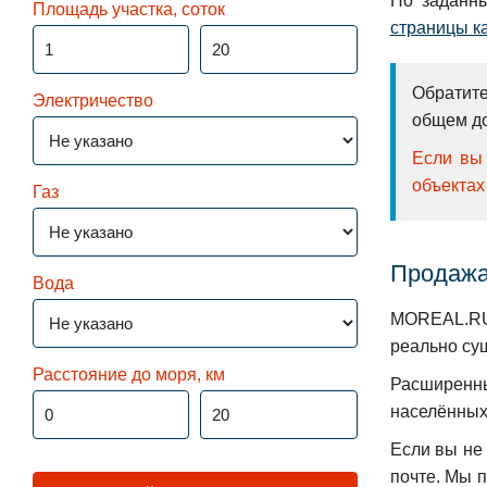
По заданны
Площадь участка, соток
страницы к
Обратите
Электричество
общем до
Если вы 
объектах
Газ
Продажа
Вода
MOREAL.RU 
реально су
Расстояние до моря, км
Расширенн
населённых
Если вы не
почте. Мы 