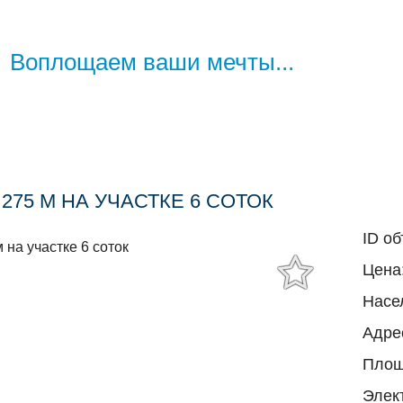
Воплощаем
ваши мечты...
275 М НА УЧАСТКЕ 6 СОТОК
ID о
Цена
Насе
Адре
Площ
Элек