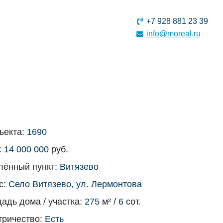
+7 928 881 23 39
info@moreal.ru
бъекта:
1690
:
14 000 000
руб.
лённый пункт:
Витязево
с:
Село Витязево, ул. Лермонтова
адь дома / участка:
275
м² /
6
сот.
тричество:
Есть